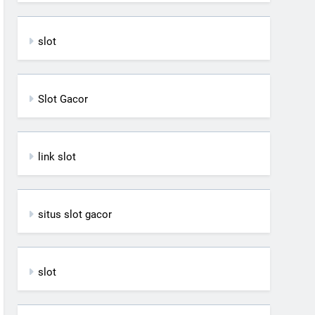
slot
Slot Gacor
link slot
situs slot gacor
slot