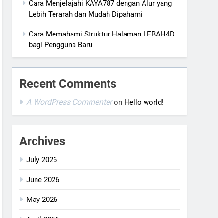
Cara Menjelajahi KAYA787 dengan Alur yang
Lebih Terarah dan Mudah Dipahami
Cara Memahami Struktur Halaman LEBAH4D
bagi Pengguna Baru
Recent Comments
A WordPress Commenter
on
Hello world!
Archives
July 2026
June 2026
May 2026