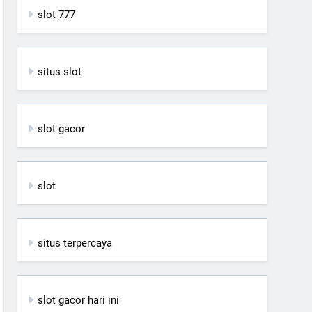
slot 777
situs slot
slot gacor
slot
situs terpercaya
slot gacor hari ini