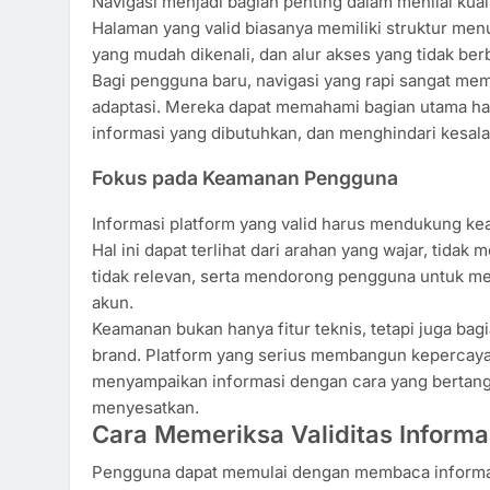
Navigasi menjadi bagian penting dalam menilai kual
Halaman yang valid biasanya memiliki struktur menu
yang mudah dikenali, dan alur akses yang tidak berbe
Bagi pengguna baru, navigasi yang rapi sangat me
adaptasi. Mereka dapat memahami bagian utama 
informasi yang dibutuhkan, dan menghindari kesal
Fokus pada Keamanan Pengguna
Informasi platform yang valid harus mendukung k
Hal ini dapat terlihat dari arahan yang wajar, tidak
tidak relevan, serta mendorong pengguna untuk m
akun.
Keamanan bukan hanya fitur teknis, tetapi juga bag
brand. Platform yang serius membangun kepercaya
menyampaikan informasi dengan cara yang bertang
menyesatkan.
Cara Memeriksa Validitas Infor
Pengguna dapat memulai dengan membaca informa