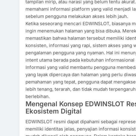
tampilan mirip, atau narasi yang belum tentu akurat.
memahami informasi platform yang valid menjadi l
sebelum pengguna melakukan akses lebih jauh.
Ketika seseorang mencari EDWINSLOT, biasanya me
ingin menemukan halaman yang bisa dibuka. Mereka
memastikan bahwa halaman tersebut memiliki ident
konsisten, informasi yang rapi, sistem akses yang w
pengalaman pengguna yang nyaman. Hal ini menun
intent utama berada pada kebutuhan informasional 
Informasi yang valid membantu pengguna membeda
yang layak dipercaya dan halaman yang perlu diwa
pemahaman yang tepat, pengguna dapat mengaks
lebih tenang, terarah, dan tidak mudah terpengaruh
berlebihan.
Mengenal Konsep EDWINSLOT Re
Ekosistem Digital
EDWINSLOT resmi dapat dipahami sebagai represen
memiliki identitas jelas, penyajian informasi konsi