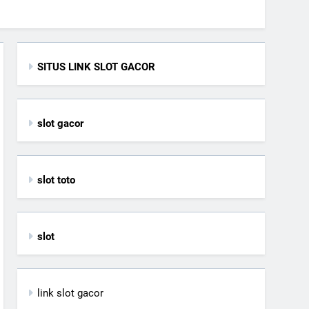
SITUS LINK SLOT GACOR
slot gacor
slot toto
slot
link slot gacor