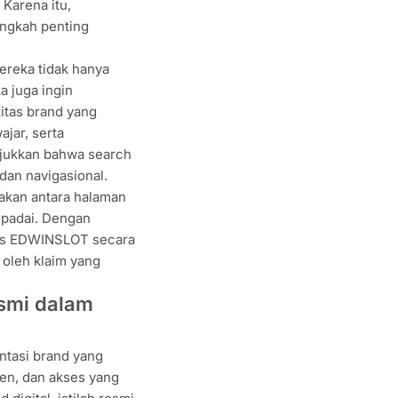
 Karena itu,
angkah penting
reka tidak hanya
 juga ingin
itas brand yang
ajar, serta
jukkan bahwa search
dan navigasional.
kan antara halaman
spadai. Dengan
es EDWINSLOT secara
 oleh klaim yang
smi dalam
tasi brand yang
sten, dan akses yang