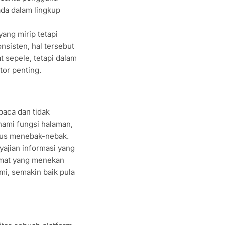
da dalam lingkup
ng mirip tetapi
onsisten, hal tersebut
at sepele, tetapi dalam
tor penting.
baca dan tidak
ami fungsi halaman,
arus menebak-nebak.
ajian informasi yang
limat yang menekan
i, semakin baik pula