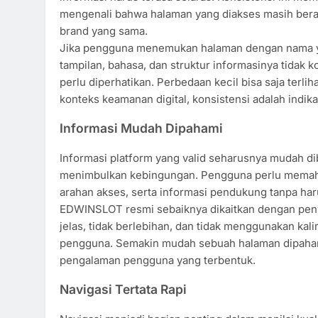
mengenali bahwa halaman yang diakses masih bera
brand yang sama.
Jika pengguna menemukan halaman dengan nama ya
tampilan, bahasa, dan struktur informasinya tidak k
perlu diperhatikan. Perbedaan kecil bisa saja terlih
konteks keamanan digital, konsistensi adalah indika
Informasi Mudah Dipahami
Informasi platform yang valid seharusnya mudah di
menimbulkan kebingungan. Pengguna perlu memah
arahan akses, serta informasi pendukung tanpa h
EDWINSLOT resmi sebaiknya dikaitkan dengan peny
jelas, tidak berlebihan, dan tidak menggunakan ka
pengguna. Semakin mudah sebuah halaman dipaham
pengalaman pengguna yang terbentuk.
Navigasi Tertata Rapi