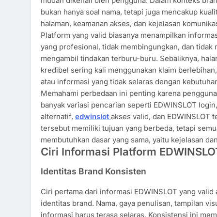
mudah dikenali oleh pengguna. Dalam konteks brand 
bukan hanya soal nama, tetapi juga mencakup kualit
halaman, keamanan akses, dan kejelasan komunikas
Platform yang valid biasanya menampilkan informa
yang profesional, tidak membingungkan, dan tida
mengambil tindakan terburu-buru. Sebaliknya, hal
kredibel sering kali menggunakan klaim berlebihan, 
atau informasi yang tidak selaras dengan kebutuh
Memahami perbedaan ini penting karena penggun
banyak variasi pencarian seperti EDWINSLOT log
alternatif,
edwinslot
akses valid, dan EDWINSLOT ter
tersebut memiliki tujuan yang berbeda, tetapi semu
membutuhkan dasar yang sama, yaitu kejelasan da
Ciri Informasi Platform EDWINSLO
Identitas Brand Konsisten
Ciri pertama dari informasi EDWINSLOT yang valid 
identitas brand. Nama, gaya penulisan, tampilan visu
informasi harus terasa selaras. Konsistensi ini m