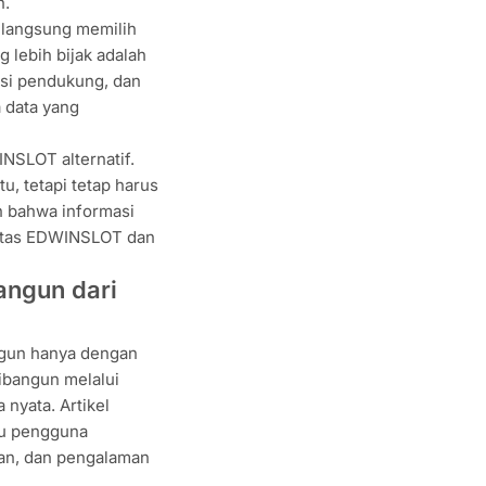
n.
k langsung memilih
 lebih bijak adalah
si pendukung, dan
 data yang
INSLOT alternatif.
u, tetapi tetap harus
an bahwa informasi
titas EDWINSLOT dan
angun dari
ngun hanya dengan
ibangun melalui
nyata. Artikel
u pengguna
nan, dan pengalaman