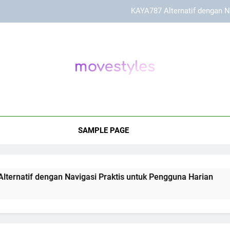
KAYA787 Alternatif dengan N
Cara Memastikan KAYA787 Alternatif Ber
Cara Menjelajahi KAYA787 dengan Alur y
LEBAH4D Link Alternatif sebaga
e Styles
KAYA787 Alternatif dengan N
nspirasi Fashion Dan Gaya Hidup Terkini Dari Move Styles.
Cara Memastikan KAYA787 Alternatif Ber
SAMPLE PAGE
Cara Menjelajahi KAYA787 dengan Alur y
ngan Navigasi Praktis untuk Pengguna Harian
Cara Mema
3 Weeks Ago