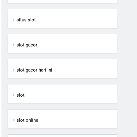
situs slot
slot gacor
slot gacor hari ini
slot
slot online